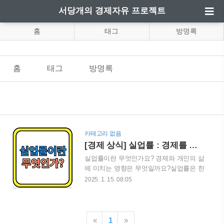
서당개의 경제자유 프로젝트
홈
태그
방명록
홈
태그
방명록
카테고리 없음
[경제 상식] 실업률 : 경제를 이해하는 핵심 지표
실업률이란 무엇인가요? 경제와 개인의 삶
에 미치는 영향은 무엇일까요?실업률은 한
국가의 경제 상태를 보여주는 주요 지표
2025. 1. 15. 08:05
중 하나로, 고용 시장의 건강을 나타냅니
다. 이는 단순히 직업을 찾지 못한 사람의
비율을 넘어 경제적 안정성과 사회적 문제
를 반영하는 중요한 지표입니다. 이번 블
«
1
»