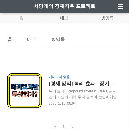
서당개의 경제자유 프로젝트
홈
태그
방명록
홈
태그
방명록
카테고리 없음
[경제 상식] 복리 효과 : 장기 투자에서 이익이 불어나는 원리
복리 효과(Compound Interest Effect)는 시
간이 지남에 따라 투자 금액이 눈덩이처럼
불어나는 강력한 재테크 원리입니다. 이번
2025. 1. 10. 08:04
블로그 게시글에서는 복리의 개념, 계산
방식, 장기 투자에서의 중요성, 그리고 이
를 최대한 활용하는 방법에 대해 알아봅니
다. (복리의 마법을 이해하고, 장기 투자로
«
1
»