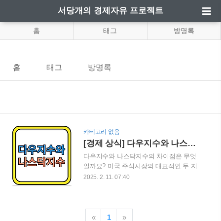
서당개의 경제자유 프로젝트
홈
태그
방명록
홈
태그
방명록
카테고리 없음
[경제 상식] 다우지수와 나스닥지수: 차이점과 투자 전략
다우지수와 나스닥지수의 차이점은 무엇
일까요? 미국 주식시장의 대표적인 두 지
수를 비교 분석하며 투자 전략을 세워보세
2025. 2. 11. 07:40
요. 이번 블로그 게시글에서는 다우존스
산업평균지수와 나스닥 종합지수의 특징,
역사, 주요 종목, 변동성, 투자 방법까지 상
세히 설명합니다. 목차 다우지수와 나스
«
1
»