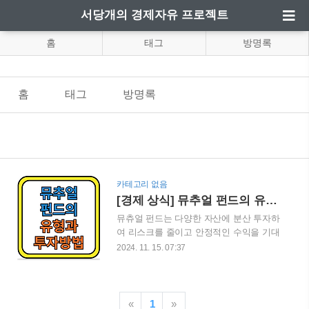
서당개의 경제자유 프로젝트
홈
태그
방명록
홈
태그
방명록
카테고리 없음
[경제 상식] 뮤추얼 펀드의 유형과 투자하는 방법
뮤츄얼 펀드는 다양한 자산에 분산 투자하
여 리스크를 줄이고 안정적인 수익을 기대
할 수 있는 투자 상품입니다. 뮤추얼 펀드
2024. 11. 15. 07:37
는 개인 투자자들이 적은 자금으로도 분산
투자를 할 수 있게 해 주며, 전문가들이 관
리해주기 때문에 초보자들에게도 적합합
니다. 이번 블로그 게시글에서는 뮤추얼
«
1
»