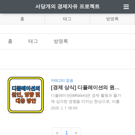
서당개의 경제자유 프로젝트
홈
태그
방명록
홈
태그
방명록
카테고리 없음
[경제 상식] 디플레이션의 원인, 영향 및 대응 방안
디플레이션(deflation)은 경제 활동과 물가
에 심각한 영향을 미치는 현상으로, 이를
제대로 이해하고 대비하는 것이 중요합니
2025. 1. 7. 05:05
다. 이번 블로그 게시글에서는 디플레이션
이란 무엇이며, 왜 발생하고, 우리 삶에 어
떤 영향을 미치는지 알아봅니다. 또한, 디
플레이션을 극복하기 위한 방법도 함께 살
«
1
»