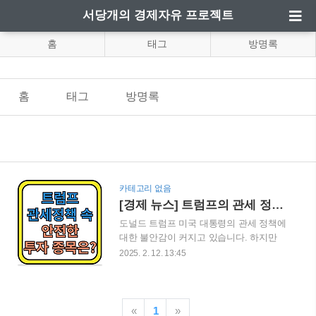
서당개의 경제자유 프로젝트
홈
태그
방명록
홈
태그
방명록
카테고리 없음
[경제 뉴스] 트럼프의 관세 정책 속 주목해야 할 투자 종목
도널드 트럼프 미국 대통령의 관세 정책에
대한 불안감이 커지고 있습니다. 하지만
무역 전쟁의 영향을 받지 않는 종목을 잘
2025. 2. 12. 13:45
선택하면 투자 기회를 포착할 수 있습니
다. 이번 블로그 게시글에서는 관세전쟁에
서도 안전한 투자처로 떠오르는 엔터테인
먼트와 소프트웨어 업종을 분석하고 전망
«
1
»