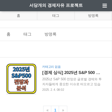
서당개의 경제자유 프로젝트
홈
태그
방명록
홈
태그
방명록
카테고리 없음
[경제 상식] 2025년 S&P 500 전망과 주요 섹터 분석
2025년 S&P 500 전망은 글로벌 경제와 투
자자들에게 중요한 이슈로 떠오르고 있습
니다. "2025년 S&P 500 지수와 주요 섹터
2025. 2. 4. 08:02
를 분석하여 투자 전략을 세워보세요!" 이
번 블로그 게시글에서는 경제적 요인, 주
요 산업의 성장 가능성, 그리고 투자 시 고
려해야 할 주요 사항들을 다룹니다. 최신
«
1
»