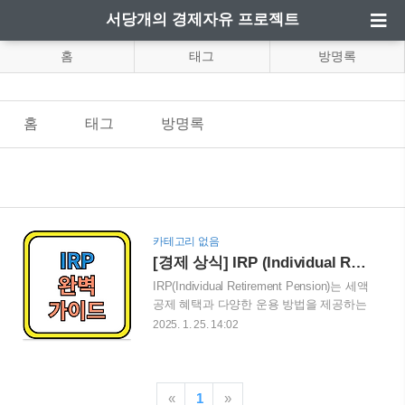
서당개의 경제자유 프로젝트
홈
태그
방명록
홈
태그
방명록
카테고리 없음
[경제 상식] IRP (Individual Retirement Pension) 완벽 가이드
IRP(Individual Retirement Pension)는 세액
공제 혜택과 다양한 운용 방법을 제공하는
개인 연금 상품입니다. 이번 블로그 게시
2025. 1. 25. 14:02
글에서는 IRP의 개념부터 장점, 운용 전략
까지 자세히 설명해 드리겠습니다. 이 글
을 통해 자신의 노후 준비를 효율적으로
시작하시기 바랍니다. 목
«
1
»