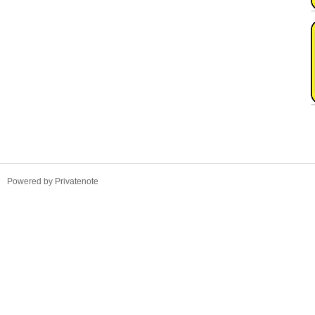
TistoryWhaleSkin3.4
Powered by Privatenote