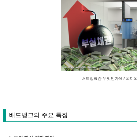
배드뱅크란 무엇인가요? 의미와
배드뱅크의 주요 특징