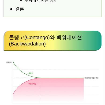
투자에 미치는 영향
결론
콘탱고(Contango)와 백워데이션
(Backwardation)