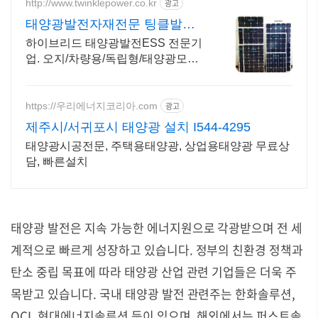
http://www.twinklepower.co.kr
광고
태양광발전자재전문 팅클발전
소
하이브리드 태양광발전ESS 전문기
업. 오지/차량용/독립형/태양광모듈/
충전컨트롤러.
https://우리에너지코리아.com
광고
제주시/서귀포시 태양광 설치 I544-4295
태양광시공전문, 주택용태양광, 상업용태양광 무료상
담, 빠른설치
태양광 발전은 지속 가능한 에너지원으로 각광받으며 전 세
계적으로 빠르게 성장하고 있습니다. 정부의 친환경 정책과
탄소 중립 목표에 따라 태양광 산업 관련 기업들은 더욱 주
목받고 있습니다. 국내 태양광 발전 관련주는 한화솔루션,
OCI, 현대에너지솔루션 등이 있으며, 해외에서는 퍼스트솔