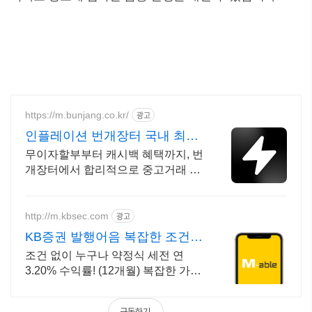
https://m.bunjang.co.kr/
광고
인플레이션 번개장터 국내 최대
브랜드 중고거래
무이자할부부터 캐시백 혜택까지, 번
개장터에서 합리적으로 중고거래 하
세요 전국 각지에서 올라오는 전국구
최다 상품 매일 10만 개 이상의 신규
상품 업로드
http://m.kbsec.com
광고
KB증권 발행어음 복잡한 조건없
이 누구나
조건 없이 누구나 약정식 세전 연
3.20% 수익률! (12개월) 복잡한 가입
조건 없이 자유롭게 설정하는 만기
일자 (최대 1년)
구독하기