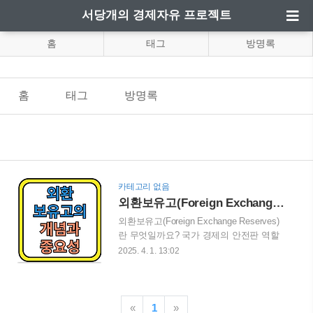
서당개의 경제자유 프로젝트
홈
태그
방명록
홈
태그
방명록
카테고리 없음
외환보유고(Foreign Exchange Reserves): 개념, 중요성, 영향 및 국가별 현황
외환보유고(Foreign Exchange Reserves)
란 무엇일까요? 국가 경제의 안전판 역할
을 하는 외환보유고는 국제 금융시장에서
2025. 4. 1. 13:02
중요한 지표 중 하나입니다. 외환보유고의
정의와 역할, 국가 경제에 미치는 영향을
살펴보고, 한국을 포함한 주요국의 외환보
유고 현황과 변동 요인을 분석해 보세요.
«
1
»